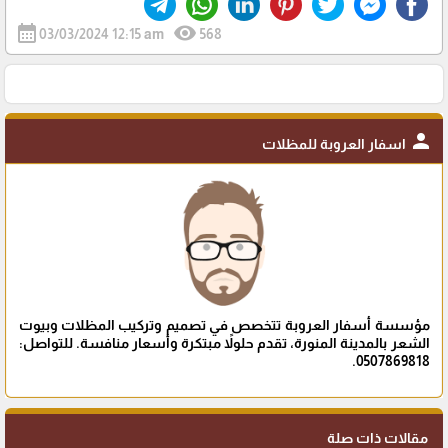
calendar_month
visibility
03/03/2024 12:15 am
568
person
اسفار العروبة للمظلات
مؤسسة أسفار العروبة تتخصص في تصميم وتركيب المظلات وبيوت
الشعر بالمدينة المنورة، تقدم حلولاً مبتكرة وأسعار منافسة. للتواصل:
0507869818.
مقالات ذات صلة