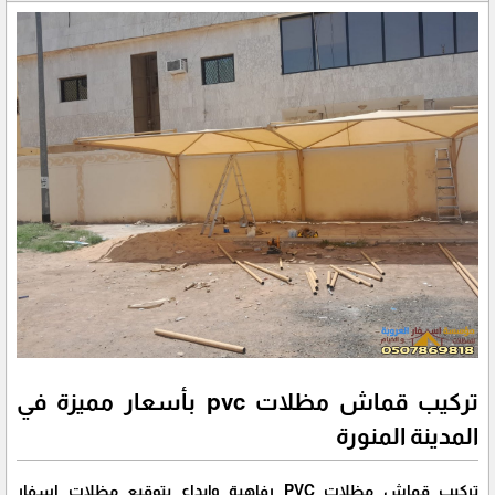
تركيب قماش مظلات pvc بأسعار مميزة في
المدينة المنورة
تركيب قماش مظلات PVC رفاهية وإبداع بتوقيع مظلات اسفار