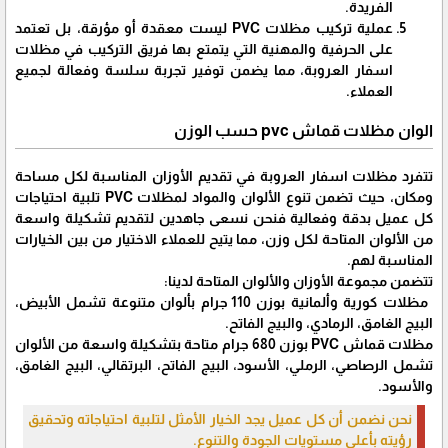
الفريدة.
عملية تركيب مظلات PVC ليست معقدة أو مؤرقة، بل تعتمد
على الحرفية والمهنية التي يتمتع بها فريق التركيب في مظلات
اسفار العروبة، مما يضمن توفير تجربة سلسة وفعالة لجميع
العملاء.
الوان مظلات قماش pvc حسب الوزن
تتفرد مظلات اسفار العروبة في تقديم الأوزان المناسبة لكل مساحة
ومكان، حيث تضمن تنوع الألوان والمواد لمظلات PVC تلبية احتياجات
كل عميل بدقة وفعالية فنحن نسعى جاهدين لتقديم تشكيلة واسعة
من الألوان المتاحة لكل وزن، مما يتيح للعملاء الاختيار من بين الخيارات
المناسبة لهم.
تتضمن مجموعة الأوزان والألوان المتاحة لدينا:
مظلات كورية وألمانية بوزن 110 جرام بألوان متنوعة تشمل الأبيض،
البيج الغامق، الرمادي، والبيج الفاتح.
مظلات قماش PVC بوزن 680 جرام متاحة بتشكيلة واسعة من الألوان
تشمل الرصاصي، الرملي، الأسود، البيج الفاتح، البرتقالي، البيج الغامق،
والأسود.
نحن نضمن أن كل عميل يجد الخيار الأمثل لتلبية احتياجاته وتحقيق
رؤيته بأعلى مستويات الجودة والتنوع.