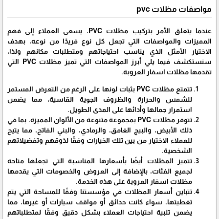
مواصفات مظلات pvc
عندما يتعلق الأمر بتركيب مظلات PVC، يسعى العملاء إلى فهم
المميزات والمواصفات التي تجعل كل نوع فريدًا من نوعه، بهدف
الاختيار الأمثل الذي يناسب احتياجاتهم ومتطلبات مكانهم ولذا،
سنستكشف فيما يلي أبرز المواصفات التي تميز مظلات PVC التي
تقدمها مظلات اسفار العروبة.
تتمتع مظلات PVC بثبات لونها على الرغم من التعرض المستمر
للشمس والحرارة والظروف الجوية القاسية، مما يضمن
استمرار جمالها وأدائها على المدى الطويل.
تتوفر مظلات PVC بمجموعة متنوعة من الألوان المميزة، بما في
ذلك الأبيض، والبيج الغامق، والرمادي، والبني الفاتح، مما يتيح
للعملاء الاختيار من بين تلك الخيارات وفقًا لذوقهم وتفضيلاتهم
الشخصية.
تتميز المظلات أيضًا بأسعارها المناسبة التي تجعلها متاحة
لجميع الفئات، بالإضافة إلى العروض والخصومات التي يقدمها
مظلات اسفار العروبة على هذه الخدمة.
تتباين أسعار المظلات في مؤسستنا وفقًا للمساحة التي يتم
تغطيتها، سواء كانت حدائق أو مواقف سيارات أو غيرها، مما
يضمن تلبية احتياجات العملاء بشكل دقيق وفقًا لمتطلباتهم