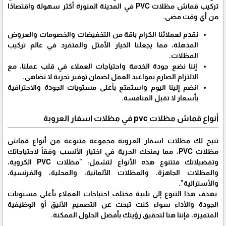
تركيب قماش مظلات PVC في المدينة المنورة أكثر سهولة واقتصادًا
من أي وقت مضى.
نقدم لعملائنا الكرام باقة من التخفيضات والخصومات والعروض
المذهلة، مما يجعلنا الخيار الأمثل والمتفرد في عالم تركيب
المظلات.
إننا نضع جودة الخدمة واحتياجات العملاء في قلب عملنا، مع
الالتزام الصارم بمواعيد العمل لضمان توفير تجربة لا تضاهى.
انضم إلينا اليوم واستمتع بأعلى مستويات الجودة والاحترافية
بأسعار لا تقبل المنافسة.
أنواع قماش مظلات pvc في مظلات اسفار العروبة
تتيح لك مظلات اسفار العروبة مجموعة متنوعة من أنواع قماش
مظلات PVC، مما يمنحك الحرية في اختيار الأنسب وفقاً لاحتياجاتك
وتفضيلاتك فتتنوع هذه الأنواع لتشمل: "مظلات PVC الكروية،
والمظلات الجاهزة، والمظلات الألمانية، والمحلية، والفرنسية،
والأسترالية".
يهدف هذا التنوع إلى تلبية مختلف احتياجات العملاء بأعلى مستويات
الجودة والأداء سواء كنت تبحث عن التصميم الأنيق أو الوظيفية
المتميزة، فإننا هنا لتحقيق رؤيتك بأفضل الحلول الممكنة.