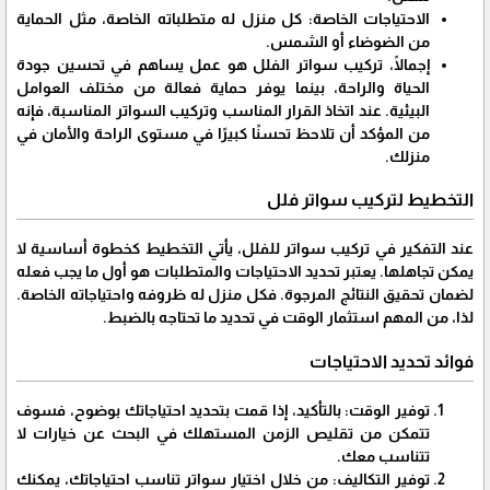
الاحتياجات الخاصة: كل منزل له متطلباته الخاصة، مثل الحماية
من الضوضاء أو الشمس.
إجمالًا، تركيب سواتر الفلل هو عمل يساهم في تحسين جودة
الحياة والراحة، بينما يوفر حماية فعالة من مختلف العوامل
البيئية. عند اتخاذ القرار المناسب وتركيب السواتر المناسبة، فإنه
من المؤكد أن تلاحظ تحسنًا كبيرًا في مستوى الراحة والأمان في
منزلك.
التخطيط لتركيب سواتر فلل
عند التفكير في تركيب سواتر للفلل، يأتي التخطيط كخطوة أساسية لا
يمكن تجاهلها. يعتبر تحديد الاحتياجات والمتطلبات هو أول ما يجب فعله
لضمان تحقيق النتائج المرجوة. فكل منزل له ظروفه واحتياجاته الخاصة.
لذا، من المهم استثمار الوقت في تحديد ما تحتاجه بالضبط.
فوائد تحديد الاحتياجات
توفير الوقت: بالتأكيد، إذا قمت بتحديد احتياجاتك بوضوح، فسوف
تتمكن من تقليص الزمن المستهلك في البحث عن خيارات لا
تتناسب معك.
توفير التكاليف: من خلال اختيار سواتر تناسب احتياجاتك، يمكنك