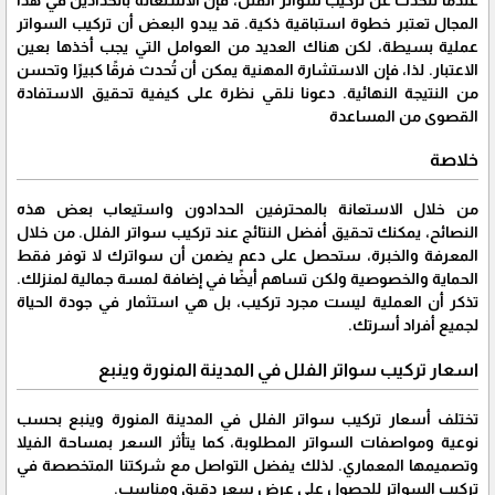
المجال تعتبر خطوة استباقية ذكية. قد يبدو البعض أن تركيب السواتر
عملية بسيطة، لكن هناك العديد من العوامل التي يجب أخذها بعين
الاعتبار. لذا، فإن الاستشارة المهنية يمكن أن تُحدث فرقًا كبيرًا وتحسن
من النتيجة النهائية. دعونا نلقي نظرة على كيفية تحقيق الاستفادة
القصوى من المساعدة
خلاصة
من خلال الاستعانة بالمحترفين الحدادون واستيعاب بعض هذه
النصائح، يمكنك تحقيق أفضل النتائج عند تركيب سواتر الفلل. من خلال
المعرفة والخبرة، ستحصل على دعم يضمن أن سواترك لا توفر فقط
الحماية والخصوصية ولكن تساهم أيضًا في إضافة لمسة جمالية لمنزلك.
تذكر أن العملية ليست مجرد تركيب، بل هي استثمار في جودة الحياة
لجميع أفراد أسرتك.
اسعار تركيب سواتر الفلل في المدينة المنورة وينبع
تختلف أسعار تركيب سواتر الفلل في المدينة المنورة وينبع بحسب
نوعية ومواصفات السواتر المطلوبة، كما يتأثر السعر بمساحة الفيلا
وتصميمها المعماري. لذلك يفضل التواصل مع شركتنا المتخصصة في
تركيب السواتر للحصول على عرض سعر دقيق ومناسب.