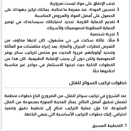
تجنب الإنفاق على مواد ليست ضرورية.
تحسين الجودة: عند معرفة ما تحتاجه، يمكنك تركيز جهودك على
الحصول على أفضل المواد والعروض المناسبة.
تقديم الحماية اللازمة: تحديد احتياجاتك سيساعدك في توفير
الحماية المطلوبة لخصوصيتك ولأسرتك.
تجربة شخصية
مثلاً، عائلة سكنت في حي مشغول، كان لديها مخاوف من
التعرض لنظرات الجيران والمارة. بعد إجراء مناقشات مع العائلة
وتحديد أولوياتهم، قرروا الحديث مع مختص لتركيب ساتر يوفر
الخصوصية ولكن دون أن يحجب الإضاءة الطبيعية. كان هذا من
الخطوات الذكية حيث تجنبوا الاستثمار في حواجز غير مناسبة
احتاجوها حقًا.
خطوات تركيب السواتر للفلل
عند الشروع في تركيب سواتر للفلل، من الضروري اتباع خطوات منظمة
لضمان تحقيق أفضل النتائج. يمتاز المدينة المنورة بمجموعة من الفلل
المتنوعة، لذا فإن عملية التركيب تحتاج إلى تخطيط دقيق وتنفيذ
احترافي. إليك خطوات التركيب الأساسية التي ينبغي اتباعها:
1. التخطيط المسبق