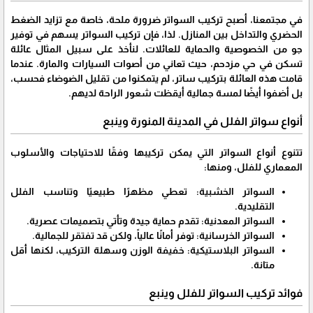
في مجتمعنا، أصبح تركيب السواتر ضرورة ملحة، خاصة مع تزايد الضغط
الحضري والتداخل بين المنازل. لذا، فإن تركيب السواتر يسهم في توفير
جو من الخصوصية والحماية للعائلات. لنأخذ على سبيل المثال عائلة
تسكن في حي مزدحم، حيث تعاني من أصوات السيارات والمارة. عندما
قامت هذه العائلة بتركيب ساتر، لم يتمكنوا من تقليل الضوضاء فحسب،
بل أضفوا أيضًا لمسة جمالية أيقظت شعور الراحة لديهم.
أنواع سواتر الفلل في المدينة المنورة وينبع
تتنوع أنواع السواتر التي يمكن تركيبها وفقًا للاحتياجات والأسلوب
المعماري للفلل، ومنها:
السواتر الخشبية: تعطي مظهرًا طبيعيًا وتناسب الفلل
التقليدية.
السواتر المعدنية: تقدم حماية جيدة وتأتي بتصميمات عصرية.
السواتر الخرسانية: توفر أمانًا عالياً، ولكن قد تفتقر للجمالية.
السواتر البلاستيكية: خفيفة الوزن وسهلة التركيب، لكنها أقل
متانة.
فوائد تركيب السواتر للفلل وينبع