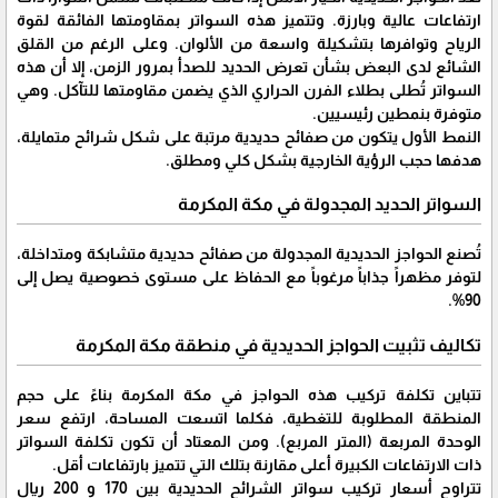
ارتفاعات عالية وبارزة. وتتميز هذه السواتر بمقاومتها الفائقة لقوة
الرياح وتوافرها بتشكيلة واسعة من الألوان. وعلى الرغم من القلق
الشائع لدى البعض بشأن تعرض الحديد للصدأ بمرور الزمن، إلا أن هذه
السواتر تُطلى بطلاء الفرن الحراري الذي يضمن مقاومتها للتآكل. وهي
متوفرة بنمطين رئيسيين.
النمط الأول يتكون من صفائح حديدية مرتبة على شكل شرائح متمايلة،
هدفها حجب الرؤية الخارجية بشكل كلي ومطلق.
السواتر الحديد المجدولة في مكة المكرمة
تُصنع الحواجز الحديدية المجدولة من صفائح حديدية متشابكة ومتداخلة،
لتوفر مظهراً جذاباً مرغوباً مع الحفاظ على مستوى خصوصية يصل إلى
90%.
تكاليف تثبيت الحواجز الحديدية في منطقة مكة المكرمة
تتباين تكلفة تركيب هذه الحواجز في مكة المكرمة بناءً على حجم
المنطقة المطلوبة للتغطية، فكلما اتسعت المساحة، ارتفع سعر
الوحدة المربعة (المتر المربع). ومن المعتاد أن تكون تكلفة السواتر
ذات الارتفاعات الكبيرة أعلى مقارنة بتلك التي تتميز بارتفاعات أقل.
تتراوح أسعار تركيب سواتر الشرائح الحديدية بين 170 و 200 ريال