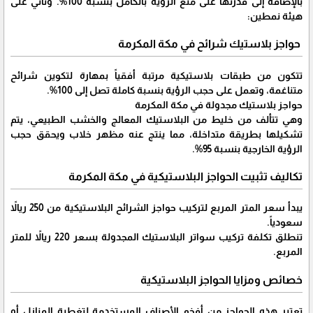
بالإضافة إلى قدرتها على منع الرؤية بالكامل بنسبة 100%. وتأتي على
هيئة نمطين:
حواجز بلاستيك شرائح في مكة المكرمة
تتكون من طبقات بلاستيكية مرتبة أفقياً بمهارة لتكوين شرائح
متناغمة، وتعمل على حجب الرؤية بنسبة كاملة تصل إلى 100%.
حواجز بلاستيك مجدولة في مكة المكرمة
وهي تتألف من خليط من البلاستيك المعالج والخشب الطبيعي، يتم
تشكيلها بطريقة متداخلة، مما ينتج عنه مظهر خلاب ويحقق حجب
الرؤية الخارجية بنسبة 95%.
تكاليف تثبيت الحواجز البلاستيكية في مكة المكرمة
يبدأ سعر المتر المربع لتركيب حواجز الشرائح البلاستيكية من 250 ريالاً
سعودياً.
تنطلق تكلفة تركيب سواتر البلاستيك المجدولة بسعر 220 ريالاً للمتر
المربع.
خصائص ومزايا الحواجز البلاستيكية
تعتبر هذه الحواجز من أفخم الأصناف المستخدمة لتغطية المنازل أو