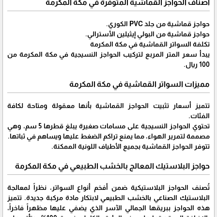
أصناف الحواجز القماشية المتوفرة في مكة المكرمة
حواجز قماشية من جلد PVC الكوري.
حواجز قماشية من البولي إيثيلين الأسترالي.
تكلفة السواتر القماشية في مكة المكرمة
يبدأ سعر المتر المربع لتركيب الحواجز النسيجية في مكة المكرمة من
100 ريال.
مميزات السواتر القماشية في مكة المكرمة
تتميز أسعار تثبيت الحواجز القماشية بأنها معقولة ومتاحة لكافة
الفئات.
تحتوي الحواجز النسيجية على مسامات صغيرة يبلغ قطرها 5 سم، وهي
مصممة لتمرير الهواء، مما يمنع تراكم الضغط عليها ويساهم في ثباتها.
تتوفر الحواجز القماشية بجميع الأطياف اللونية الممكنة.
حواجز البلاستيك المعالج بالخشب الطبيعي في مكة المكرمة
تُصنف الحواجز البلاستيكية ضمن أفخم أنواع السواتر، نظراً لمعالجة
البلاستيك الصناعي بالخشب الطبيعي لابتكار مادة مركبة جديدة. تتميز
هذه الحواجز ببريقها الجمالي الآسر الذي يضفي عليها مظهراً فاخراً،