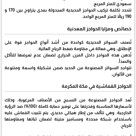
سعودي للمتر المربع.
تتحدد تكلفة تركيب الحواجز الحديدية المجدولة بمدى يتراوح بين 170 و
190 ريالاً للمتر المربع الواحد.
خصائص ومزايا الحواجز المعدنية
تُصنف السواتر الحديدية كواحدة من أشد أنواع الحواجز قوة على
الإطلاق، وهي فعالة في مقاومة ضغط الرياح العاتية.
تُدهن هذه الحواجز داخل الفرن الحراري لضمان عدم تعرضها للتآكل
والصدأ.
تتواجد السواتر المصنوعة من الحديد ضمن تشكيلة واسعة ومتنوعة
من الألوان.
الحواجز القماشية في مكة المكرمة
تُعد الحواجز المصنوعة من النسيج من الأصناف المرغوبة، وذلك
لأسعارها المناسبة وقدرتها على توفير حماية كاملة (100%) ضد الرؤية
الخارجية. وهي تتألف من إطار هيكلي حديدي، يتم تثبيت القماش عليه
باستخدام شبكة محددة ومسامير متينة لضمان ثباتها ومقاومتها
للرياح.