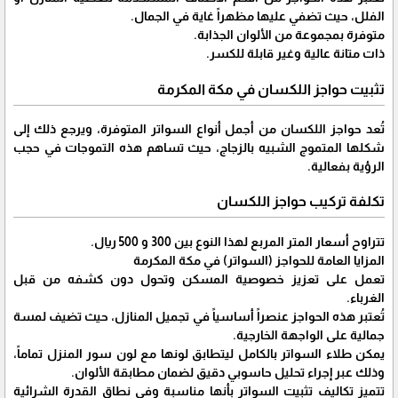
الفلل، حيث تضفي عليها مظهراً غاية في الجمال.
متوفرة بمجموعة من الألوان الجذابة.
ذات متانة عالية وغير قابلة للكسر.
تثبيت حواجز اللكسان في مكة المكرمة
تُعد حواجز اللكسان من أجمل أنواع السواتر المتوفرة، ويرجع ذلك إلى
شكلها المتموج الشبيه بالزجاج، حيث تساهم هذه التموجات في حجب
الرؤية بفعالية.
تكلفة تركيب حواجز اللكسان
تتراوح أسعار المتر المربع لهذا النوع بين 300 و 500 ريال.
المزايا العامة للحواجز (السواتر) في مكة المكرمة
تعمل على تعزيز خصوصية المسكن وتحول دون كشفه من قبل
الغرباء.
تُعتبر هذه الحواجز عنصراً أساسياً في تجميل المنازل، حيث تضيف لمسة
جمالية على الواجهة الخارجية.
يمكن طلاء السواتر بالكامل ليتطابق لونها مع لون سور المنزل تماماً،
وذلك عبر إجراء تحليل حاسوبي دقيق لضمان مطابقة الألوان.
تتميز تكاليف تثبيت السواتر بأنها مناسبة وفي نطاق القدرة الشرائية