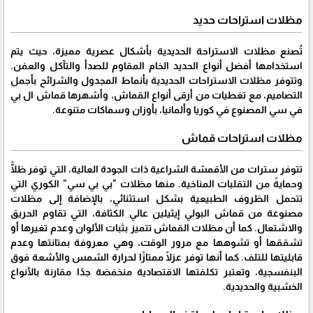
مظلات استراحات حديد
تُصنع مظلات الاستراحة الحديدية بأشكال عصرية مميزة، حيث يتم
استخدامها أفضل أنواع الحديد الخام المقاوم للصدأ والتآكل والعفن.
وتتوفر مظلات الاستراحات الحديدية بأنماط المجدول والشرائح بأجمل
التصاميم، مع تغطيات من أرقى أنواع القماش، وأشهرها قماش ال بي
في سي المصنوع في كوريا وألمانيا، بأوزان وسماكات متنوعة.
مظلات استراحات قماش
تتوفر سترات من الأقمشة الشراعية ذات الجودة العالية، التي توفر ظلًّا
وحمايةً من التقلبات المناخية. منها مظلات "بي بي سي" الكوري التي
تتحمل الظروف الطبيعية بشكل استثنائي، بالإضافة إلى مظلات
مصنوعة من قماش البولي إيثيلين عالي الكثافة، التي تقاوم الحريق
والاشتعال. كما أن مظلات القماش تتميز بثبات الألوان وعدم تغيرها أو
تشققها أو تشوهها مع مرور الوقت، وهي معروفة بمتانتها وعدم
قابليتها للتلف. كما أنها توفر عزلًا ممتازًا لحرارة الشمس والأشعة فوق
البنفسجية، وتعتبر تكلفتها الاقتصادية منخفضة جدًا مقارنة بالأنواع
الخشبية والحديدية.