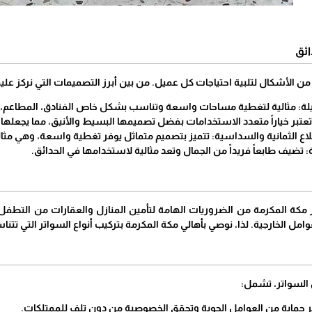
ئق
ن الأشكال لتلبية احتياجات كل عميل. من بين أبرز التصميمات التي نركز عليه
ة: مثالية لتغطية مساحات واسعة وتناسب بشكل خاص الفنادق، المطاعم، 
عتبر خياراً متعدد الاستخدامات بفضل تصميمها البسيط والأنيق، مما يجعلها م
اع الثمانية والسداسية: تتميز بتصميم متماثل يوفر تغطية واسعة، وهي مثال
ضيف طابعاً فريداً من الجمال وتعد مثالية لاستخدامها في الحدائق.
 مكة المكرمة من الضروريات الهامة لتأمين المنازل والعقارات من التطفل 
امل الخارجية. لذا، نوصي بأهالي مكة المكرمة بتركيب أنواع السواتر التي ت
السواتر، تشمل:
 حماية من العوامل الجوية وتحقق الخصوصية من دون تلف للممتلكات.