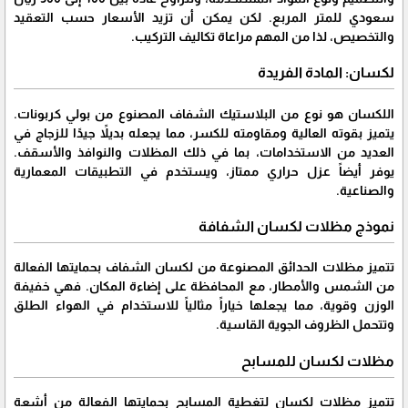
سعودي للمتر المربع. لكن يمكن أن تزيد الأسعار حسب التعقيد
والتخصيص، لذا من المهم مراعاة تكاليف التركيب.
لكسان: المادة الفريدة
اللكسان هو نوع من البلاستيك الشفاف المصنوع من بولي كربونات.
يتميز بقوته العالية ومقاومته للكسر، مما يجعله بديلاً جيدًا للزجاج في
العديد من الاستخدامات، بما في ذلك المظلات والنوافذ والأسقف.
يوفر أيضاً عزل حراري ممتاز، ويستخدم في التطبيقات المعمارية
والصناعية.
نموذج مظلات لكسان الشفافة
تتميز مظلات الحدائق المصنوعة من لكسان الشفاف بحمايتها الفعالة
من الشمس والأمطار، مع المحافظة على إضاءة المكان. فهي خفيفة
الوزن وقوية، مما يجعلها خياراً مثالياً للاستخدام في الهواء الطلق
وتتحمل الظروف الجوية القاسية.
مظلات لكسان للمسابح
تتميز مظلات لكسان لتغطية المسابح بحمايتها الفعالة من أشعة