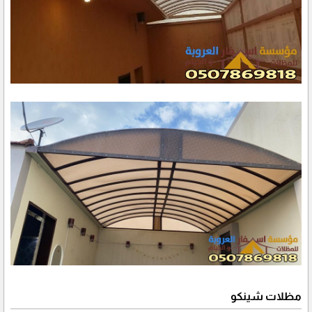
مظلات شينكو