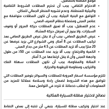
موقع المظلة بالتفصيل.
الاحترام الثقافي: يجب أن تحترم المظلات الشروط الثقافية
والبيئية للمنطقة، وعدم تشويه المنظر الجمالي للمكان.
التوافق مع البنية البيئية: يجب أن تكون المظلات متوافقة مع
عناصر المبنى ومتصلة بنظام الصرف الصحي.
عدم التعطيل: يجب ألا تعيق المظلات حركة المرور أو وقوف
السيارات، ولا يجوز أن تعرقل حركة المشاة.
عرض الطريق الصافي: يجب أن لا يقل عرض الطريق الصافي بعد
تركيب المظلات عن 8 أمتار، وفي الشوارع التي يزيد عرضها عن
20 مترًا يجب ألا تزيد المظلات عن 4.5 متر من جدار المبنى.
الكمية والارتفاع: يجب ألا يزيد عدد المظلات عن 50٪ من طول
واجهة المبنى وأن لا يقل ارتفاعها عن 3 أمتار.
المتانة والمقاومة: يجب أن تكون المظلات سهلة الفك
والتركيب ومقاومة للرطوبة والحرارة.
تلتزم مؤسسة اسفار العروبة للمظلات والسواتر بتوفير المظلات التي
تتوافق مع هذه الشروط لضمان راحة وسلامة عملائنا للمزيد من
المعلومات أو لطلب خدماتنا، لا تتردد في التواصل معنا.
نصائح لاختيار مظلة السيارة المثالية
عند اختيار وتركيب مظلة للسيارة، ينبغي أن تنتبه إلى بعض النقاط