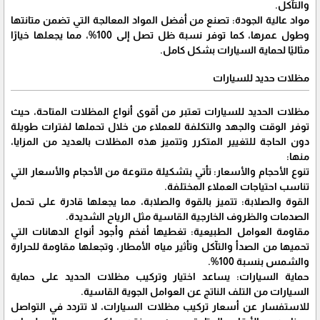
والتآكل.
مواد عالية الجودة: تصنع من أفضل المواد المعالجة التي تضمن متانتها
وطول عمرها، كما توفر نسبة ظل تصل إلى 100%، مما يجعلها خيارًا
مثاليًا لحماية السيارات بشكل كامل.
مظلات حديد للسيارات
مظلات الحديد للسيارات تعتبر من أقوى أنواع المظلات المتاحة، حيث
توفر الوقت والجهد والتكلفة للعملاء من خلال تحملها لفترات طويلة
دون الحاجة للتغيير المتكرر وتتميز هذه المظلات بالعديد من المزايا،
منها:
تنوع الأحجام والأسعار: تأتي بتشكيلة متنوعة من الأحجام والأسعار التي
تناسب احتياجات العملاء المختلفة.
القوة والصلابة: تتميز بالقوة والصلابة، مما يجعلها قادرة على تحمل
الصدمات والظروف الخارجية القاسية مثل الرياح الشديدة.
مقاومة العوامل الطبيعية: تغطيها أفخم وأجود أنواع الدهانات التي
تحميها من الصدأ والتآكل وتأثير مياه الأمطار، وتجعلها مقاومة للحرارة
والشمس بنسبة 100%.
حماية السيارات: يساعد اختيار وتركيب مظلات الحديد على حماية
السيارات من التلف الناتج عن العوامل الجوية القاسية.
للاستفسار عن أسعار تركيب مظلات السيارات، لا تتردد في التواصل