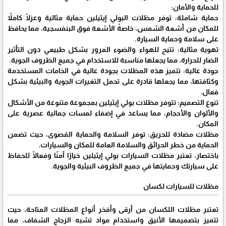
للحماية والأمان:
حماية شاملة: توفر مظلات البولي إيثيلين حماية مثالية وعزلًا كاملاً
للمكان من أشعة الشمس، خاصةً الأشعة فوق البنفسجية، مما يحافظ
على سلامة وحماية السيارة.
تهوية مثالية: تتيح للهواء والضوء المرور بشكل طبيعي دون التأثير
الضار للحرارة، مما يجعلها مناسبة للاستخدام في جميع الظروف الجوية.
جودة عالية: تتميز هذه المظلات بجودة عالية في الخامات المستخدمة
وكثافتها، مما يجعلها قادرة على تحمل التغيرات الجوية والبيئية بشكل
فعال.
تنوع التصميم: تتوفر مظلات بولي إيثيلين بمجموعة متنوعة من الأشكال
والألوان والأحجام، مما يساعد في إضفاء لمسات جمالية عصرية على
المكان.
مظلات مضادة للحريق: توفر السلامة والحماية القصوى، حيث تضمن
الحماية من خطر الحرائق والسلامة العامة للمكان والسيارات.
باختصار، تعتبر مظلات السيارات بولي إيثيلين خيارًا آمنًا وفعالًا للحفاظ
على سيارتك وحمايتها في جميع الظروف البيئية والجوية.
مظلات للسيارات لكسان
تعتبر مظلات اللكسان من أرقى وأفخر أنواع المظلات المتاحة، حيث
تتميز بتصميمها الأنيق واستخدام مواد تشبه الزجاج الشفاف، مما